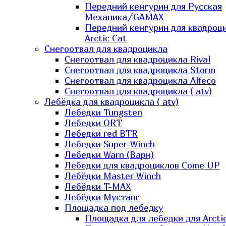
Передний кенгурин для Русская
Механика/GAMAX
Передний кенгурин для квадроц
Arctic Cat
Снегоотвал для квадроцикла
Снегоотвал для квадроцикла Rival
Снегоотвал для квадроцикла Storm
Снегоотвал для квадроцикла Alfeco
Снегоотвал для квадроцикла ( atv)
Лебёдка для квадроцикла ( atv)
Лебедки Tungsten
Лебедки ORT
Лебедки red BTR
Лебедки Super-Winch
Лебедки Warn (Варн)
Лебедки для квадроциклов Come UP
Лебёдки Master Winch
Лебёдки T-MAX
Лебёдки Мустанг
Площадка под лебедку
Площадка для лебедки для Arcti