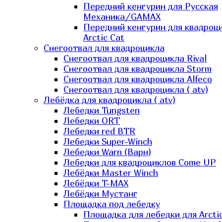
Передний кенгурин для Русская
Механика/GAMAX
Передний кенгурин для квадроц
Arctic Cat
Снегоотвал для квадроцикла
Снегоотвал для квадроцикла Rival
Снегоотвал для квадроцикла Storm
Снегоотвал для квадроцикла Alfeco
Снегоотвал для квадроцикла ( atv)
Лебёдка для квадроцикла ( atv)
Лебедки Tungsten
Лебедки ORT
Лебедки red BTR
Лебедки Super-Winch
Лебедки Warn (Варн)
Лебедки для квадроциклов Come UP
Лебёдки Master Winch
Лебёдки T-MAX
Лебёдки Мустанг
Площадка под лебедку
Площадка для лебедки для Arcti