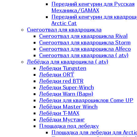
Передний кенгурин для Русская
Механика/GAMAX
Передний кенгурин для квадроц
Arctic Cat
Снегоотвал для квадроцикла
Снегоотвал для квадроцикла Rival
Снегоотвал для квадроцикла Storm
Снегоотвал для квадроцикла Alfeco
Снегоотвал для квадроцикла ( atv)
Лебёдка для квадроцикла ( atv)
Лебедки Tungsten
Лебедки ORT
Лебедки red BTR
Лебедки Super-Winch
Лебедки Warn (Варн)
Лебедки для квадроциклов Come UP
Лебёдки Master Winch
Лебёдки T-MAX
Лебёдки Мустанг
Площадка под лебедку
Площадка для лебедки для Arcti