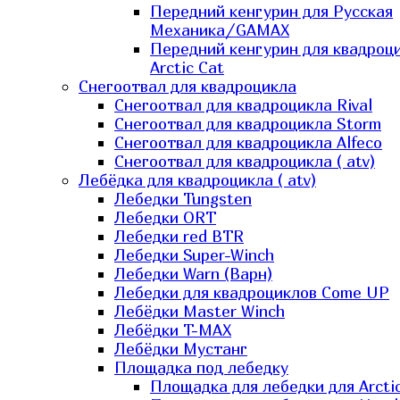
Передний кенгурин для Русская
Механика/GAMAX
Передний кенгурин для квадроц
Arctic Cat
Снегоотвал для квадроцикла
Снегоотвал для квадроцикла Rival
Снегоотвал для квадроцикла Storm
Снегоотвал для квадроцикла Alfeco
Снегоотвал для квадроцикла ( atv)
Лебёдка для квадроцикла ( atv)
Лебедки Tungsten
Лебедки ORT
Лебедки red BTR
Лебедки Super-Winch
Лебедки Warn (Варн)
Лебедки для квадроциклов Come UP
Лебёдки Master Winch
Лебёдки T-MAX
Лебёдки Мустанг
Площадка под лебедку
Площадка для лебедки для Arcti