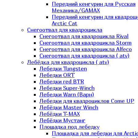
Передний кенгурин для Русская
Механика/GAMAX
Передний кенгурин для квадроц
Arctic Cat
Снегоотвал для квадроцикла
Снегоотвал для квадроцикла Rival
Снегоотвал для квадроцикла Storm
Снегоотвал для квадроцикла Alfeco
Снегоотвал для квадроцикла ( atv)
Лебёдка для квадроцикла ( atv)
Лебедки Tungsten
Лебедки ORT
Лебедки red BTR
Лебедки Super-Winch
Лебедки Warn (Варн)
Лебедки для квадроциклов Come UP
Лебёдки Master Winch
Лебёдки T-MAX
Лебёдки Мустанг
Площадка под лебедку
Площадка для лебедки для Arcti