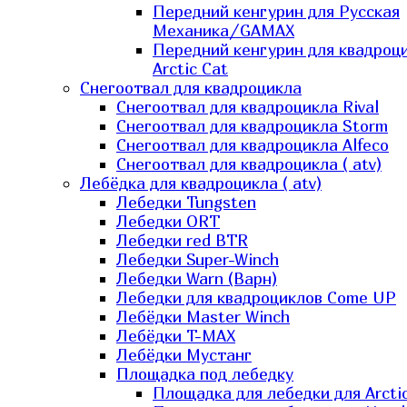
Передний кенгурин для Русская
Механика/GAMAX
Передний кенгурин для квадроц
Arctic Cat
Снегоотвал для квадроцикла
Снегоотвал для квадроцикла Rival
Снегоотвал для квадроцикла Storm
Снегоотвал для квадроцикла Alfeco
Снегоотвал для квадроцикла ( atv)
Лебёдка для квадроцикла ( atv)
Лебедки Tungsten
Лебедки ORT
Лебедки red BTR
Лебедки Super-Winch
Лебедки Warn (Варн)
Лебедки для квадроциклов Come UP
Лебёдки Master Winch
Лебёдки T-MAX
Лебёдки Мустанг
Площадка под лебедку
Площадка для лебедки для Arcti