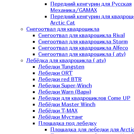
Передний кенгурин для Русская
Механика/GAMAX
Передний кенгурин для квадроц
Arctic Cat
Снегоотвал для квадроцикла
Снегоотвал для квадроцикла Rival
Снегоотвал для квадроцикла Storm
Снегоотвал для квадроцикла Alfeco
Снегоотвал для квадроцикла ( atv)
Лебёдка для квадроцикла ( atv)
Лебедки Tungsten
Лебедки ORT
Лебедки red BTR
Лебедки Super-Winch
Лебедки Warn (Варн)
Лебедки для квадроциклов Come UP
Лебёдки Master Winch
Лебёдки T-MAX
Лебёдки Мустанг
Площадка под лебедку
Площадка для лебедки для Arcti