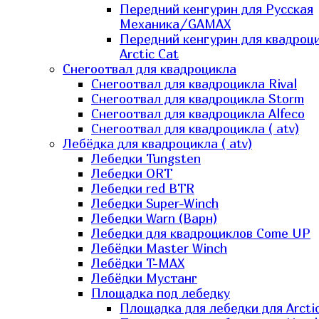
Передний кенгурин для Русская
Механика/GAMAX
Передний кенгурин для квадроц
Arctic Cat
Снегоотвал для квадроцикла
Снегоотвал для квадроцикла Rival
Снегоотвал для квадроцикла Storm
Снегоотвал для квадроцикла Alfeco
Снегоотвал для квадроцикла ( atv)
Лебёдка для квадроцикла ( atv)
Лебедки Tungsten
Лебедки ORT
Лебедки red BTR
Лебедки Super-Winch
Лебедки Warn (Варн)
Лебедки для квадроциклов Come UP
Лебёдки Master Winch
Лебёдки T-MAX
Лебёдки Мустанг
Площадка под лебедку
Площадка для лебедки для Arcti