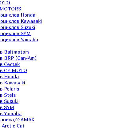
MOTO
LTMOTORS
роциклов Honda
роциклов Kawasaki
оциклов Suzuki
роциклов SYM
роциклов Yamaha
в Baltmotors
ов BRP (Can-Am)
в Cectek
лов CF MOTO
ов Honda
в Kawasaki
 Polaris
в Stels
в Suzuki
ов SYM
ов Yamaha
еханика/GAMAX
Arctic Cat