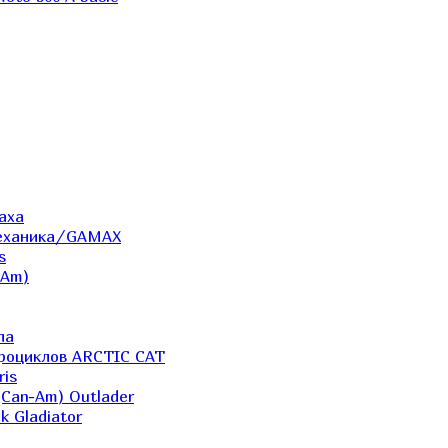
аха
Механика/GAMAX
s
-Am)
ла
дроциклов ARCTIC CAT
ris
(Can-Am) Outlader
k Gladiator