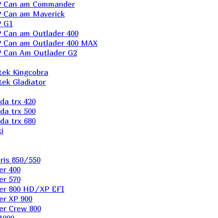
P Can am Commander
 Can am Maverick
 G1
Can am Outlader 400
 Can am Outlader 400 MAX
 Can Аm Outlader G2
ek Kingcobra
ek Gladiator
a trx 420
a trx 500
a trx 680
i
ris 850/550
er 400
er 570
er 800 HD/XP EFI
er XP 900
er Сrew 800