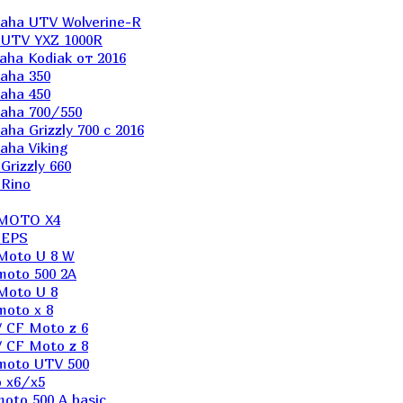
aha UTV Wolverine-R
 UTV YXZ 1000R
ha Kodiak от 2016
aha 350
aha 450
aha 700/550
a Grizzly 700 с 2016
ha Viking
rizzly 660
Rino
 MOTO X4
 EPS
Moto U 8 W
moto 500 2A
Moto U 8
oto x 8
 CF Moto z 6
 CF Moto z 8
moto UTV 500
 x6/x5
oto 500 A basic