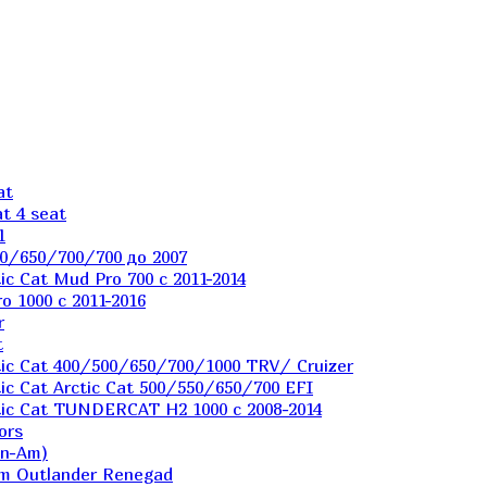
at
t 4 seat
1
0/650/700/700 до 2007
c Cat Mud Pro 700 с 2011-2014
 1000 c 2011-2016
r
t
ic Cat 400/500/650/700/1000 TRV/ Cruizer
c Cat Arctic Cat 500/550/650/700 EFI
ic Cat TUNDERCAT H2 1000 c 2008-2014
ors
an-Am)
m Outlander Renegad