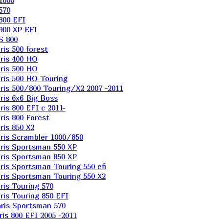
1000
570
800 EFI
900 XP EFI
S 800
is 500 forest
ris 400 HO
ris 500 HO
is 500 HO Touring
is 500/800 Touring/X2 2007 -2011
is 6х6 Big Boss
s 800 EFI с 2011-
is 800 Forest
is 850 X2
is Scrambler 1000/850
ris Sportsman 550 XP
ris Sportsman 850 XP
is Sportsman Touring 550 efi
is Sportsman Touring 550 X2
is Touring 570
is Touring 850 EFI
ris Sportsman 570
s 800 EFI 2005 -2011