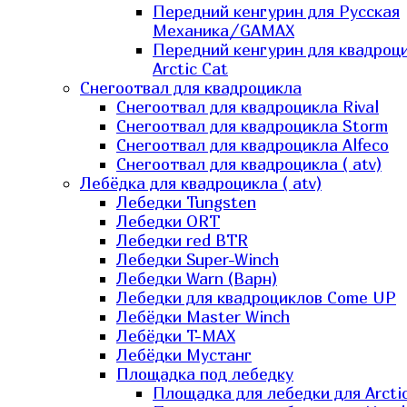
Передний кенгурин для Русская
Механика/GAMAX
Передний кенгурин для квадроц
Arctic Cat
Снегоотвал для квадроцикла
Снегоотвал для квадроцикла Rival
Снегоотвал для квадроцикла Storm
Снегоотвал для квадроцикла Alfeco
Снегоотвал для квадроцикла ( atv)
Лебёдка для квадроцикла ( atv)
Лебедки Tungsten
Лебедки ORT
Лебедки red BTR
Лебедки Super-Winch
Лебедки Warn (Варн)
Лебедки для квадроциклов Come UP
Лебёдки Master Winch
Лебёдки T-MAX
Лебёдки Мустанг
Площадка под лебедку
Площадка для лебедки для Arcti