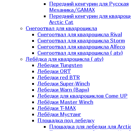
Передний кенгурин для Русская
Механика/GAMAX
Передний кенгурин для квадроц
Arctic Cat
Снегоотвал для квадроцикла
Снегоотвал для квадроцикла Rival
Снегоотвал для квадроцикла Storm
Снегоотвал для квадроцикла Alfeco
Снегоотвал для квадроцикла ( atv)
Лебёдка для квадроцикла ( atv)
Лебедки Tungsten
Лебедки ORT
Лебедки red BTR
Лебедки Super-Winch
Лебедки Warn (Варн)
Лебедки для квадроциклов Come UP
Лебёдки Master Winch
Лебёдки T-MAX
Лебёдки Мустанг
Площадка под лебедку
Площадка для лебедки для Arcti