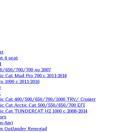
at
t 4 seat
1
0/650/700/700 до 2007
c Cat Mud Pro 700 с 2011-2014
 1000 c 2011-2016
r
t
ic Cat 400/500/650/700/1000 TRV/ Cruizer
c Cat Arctic Cat 500/550/650/700 EFI
ic Cat TUNDERCAT H2 1000 c 2008-2014
ors
an-Am)
m Outlander Renegad