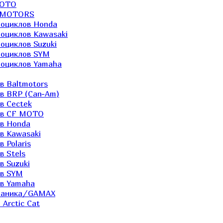
MOTO
LTMOTORS
роциклов Honda
роциклов Kawasaki
оциклов Suzuki
роциклов SYM
роциклов Yamaha
в Baltmotors
ов BRP (Can-Am)
в Cectek
лов CF MOTO
ов Honda
в Kawasaki
 Polaris
в Stels
в Suzuki
ов SYM
ов Yamaha
еханика/GAMAX
Arctic Cat