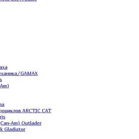
аха
Механика/GAMAX
s
-Am)
ла
дроциклов ARCTIC CAT
ris
(Can-Am) Outlader
k Gladiator