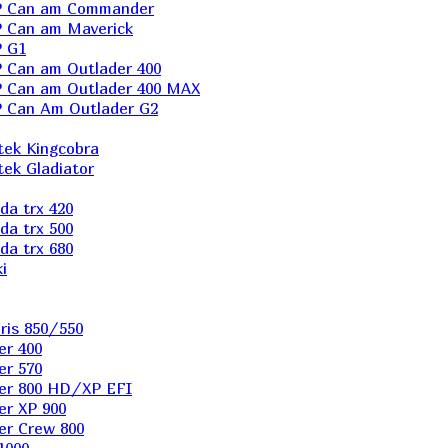
P Can am Commander
 Can am Maverick
 G1
Can am Outlader 400
 Can am Outlader 400 MAX
 Can Аm Outlader G2
ek Kingcobra
ek Gladiator
a trx 420
a trx 500
a trx 680
i
ris 850/550
er 400
er 570
er 800 HD/XP EFI
er XP 900
er Сrew 800