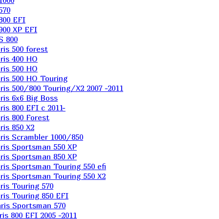
1000
570
800 EFI
900 XP EFI
S 800
is 500 forest
ris 400 HO
ris 500 HO
is 500 HO Touring
is 500/800 Touring/X2 2007 -2011
is 6х6 Big Boss
s 800 EFI с 2011-
is 800 Forest
is 850 X2
is Scrambler 1000/850
ris Sportsman 550 XP
ris Sportsman 850 XP
is Sportsman Touring 550 efi
is Sportsman Touring 550 X2
is Touring 570
is Touring 850 EFI
ris Sportsman 570
s 800 EFI 2005 -2011