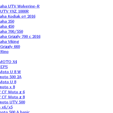
aha UTV Wolverine-R
 UTV YXZ 1000R
ha Kodiak от 2016
aha 350
aha 450
aha 700/550
a Grizzly 700 с 2016
ha Viking
rizzly 660
Rino
 MOTO X4
 EPS
Moto U 8 W
moto 500 2A
Moto U 8
oto x 8
 CF Moto z 6
 CF Moto z 8
moto UTV 500
 x6/x5
oto 500 A basic