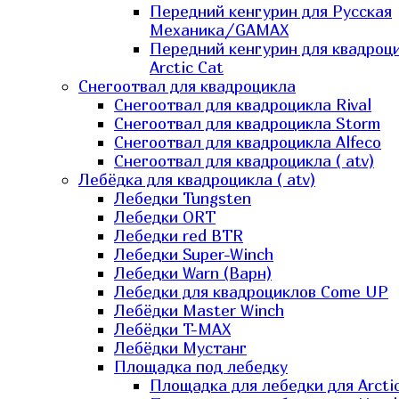
Передний кенгурин для Русская
Механика/GAMAX
Передний кенгурин для квадроц
Arctic Cat
Снегоотвал для квадроцикла
Снегоотвал для квадроцикла Rival
Снегоотвал для квадроцикла Storm
Снегоотвал для квадроцикла Alfeco
Снегоотвал для квадроцикла ( atv)
Лебёдка для квадроцикла ( atv)
Лебедки Tungsten
Лебедки ORT
Лебедки red BTR
Лебедки Super-Winch
Лебедки Warn (Варн)
Лебедки для квадроциклов Come UP
Лебёдки Master Winch
Лебёдки T-MAX
Лебёдки Мустанг
Площадка под лебедку
Площадка для лебедки для Arcti