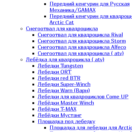
Передний кенгурин для Русская
Механика/GAMAX
Передний кенгурин для квадроц
Arctic Cat
Снегоотвал для квадроцикла
Снегоотвал для квадроцикла Rival
Снегоотвал для квадроцикла Storm
Снегоотвал для квадроцикла Alfeco
Снегоотвал для квадроцикла ( atv)
Лебёдка для квадроцикла ( atv)
Лебедки Tungsten
Лебедки ORT
Лебедки red BTR
Лебедки Super-Winch
Лебедки Warn (Варн)
Лебедки для квадроциклов Come UP
Лебёдки Master Winch
Лебёдки T-MAX
Лебёдки Мустанг
Площадка под лебедку
Площадка для лебедки для Arcti