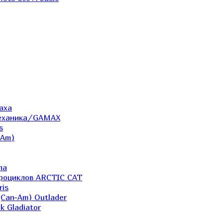
аха
Механика/GAMAX
s
-Am)
ла
дроциклов ARCTIC CAT
ris
(Can-Am) Outlader
k Gladiator