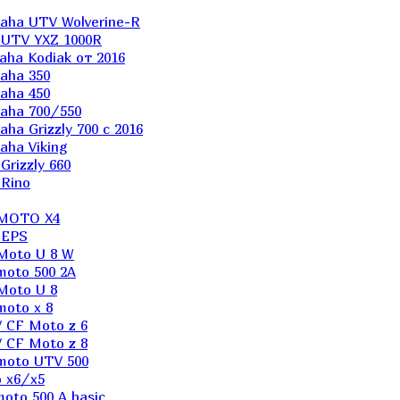
aha UTV Wolverine-R
 UTV YXZ 1000R
ha Kodiak от 2016
aha 350
aha 450
aha 700/550
a Grizzly 700 с 2016
ha Viking
rizzly 660
Rino
 MOTO X4
 EPS
Moto U 8 W
moto 500 2A
Moto U 8
oto x 8
 CF Moto z 6
 CF Moto z 8
moto UTV 500
 x6/x5
oto 500 A basic