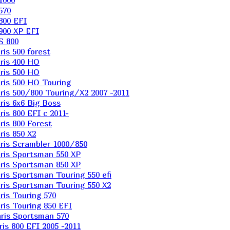
1000
570
800 EFI
900 XP EFI
S 800
is 500 forest
ris 400 HO
ris 500 HO
is 500 HO Touring
is 500/800 Touring/X2 2007 -2011
is 6х6 Big Boss
s 800 EFI с 2011-
is 800 Forest
is 850 X2
is Scrambler 1000/850
ris Sportsman 550 XP
ris Sportsman 850 XP
is Sportsman Touring 550 efi
is Sportsman Touring 550 X2
is Touring 570
is Touring 850 EFI
ris Sportsman 570
s 800 EFI 2005 -2011