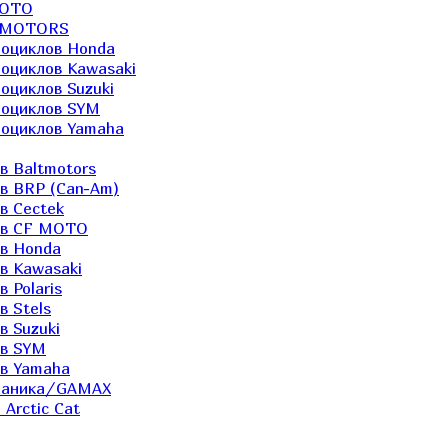
MOTO
LTMOTORS
роциклов Honda
роциклов Kawasaki
оциклов Suzuki
роциклов SYM
роциклов Yamaha
в Baltmotors
ов BRP (Can-Am)
в Cectek
лов CF MOTO
ов Honda
в Kawasaki
 Polaris
в Stels
в Suzuki
ов SYM
ов Yamaha
еханика/GAMAX
Arctic Cat