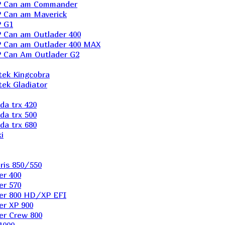
P Can am Commander
 Can am Maverick
 G1
Can am Outlader 400
 Can am Outlader 400 MAX
 Can Аm Outlader G2
ek Kingcobra
ek Gladiator
a trx 420
a trx 500
a trx 680
i
ris 850/550
er 400
er 570
er 800 HD/XP EFI
er XP 900
er Сrew 800