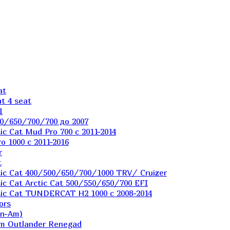
at
t 4 seat
1
0/650/700/700 до 2007
c Cat Mud Pro 700 с 2011-2014
 1000 c 2011-2016
r
t
ic Cat 400/500/650/700/1000 TRV/ Cruizer
c Cat Arctic Cat 500/550/650/700 EFI
ic Cat TUNDERCAT H2 1000 c 2008-2014
ors
an-Am)
m Outlander Renegad