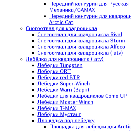
Передний кенгурин для Русская
Механика/GAMAX
Передний кенгурин для квадроц
Arctic Cat
Снегоотвал для квадроцикла
Снегоотвал для квадроцикла Rival
Снегоотвал для квадроцикла Storm
Снегоотвал для квадроцикла Alfeco
Снегоотвал для квадроцикла ( atv)
Лебёдка для квадроцикла ( atv)
Лебедки Tungsten
Лебедки ORT
Лебедки red BTR
Лебедки Super-Winch
Лебедки Warn (Варн)
Лебедки для квадроциклов Come UP
Лебёдки Master Winch
Лебёдки T-MAX
Лебёдки Мустанг
Площадка под лебедку
Площадка для лебедки для Arcti