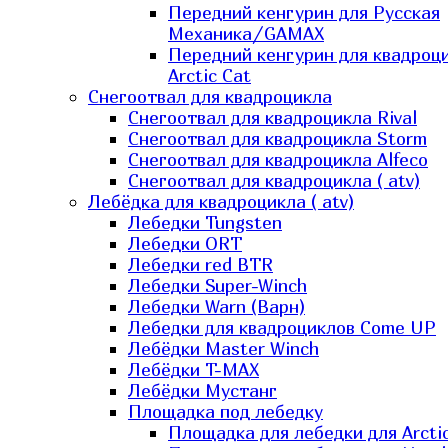
Передний кенгурин для Русская
Механика/GAMAX
Передний кенгурин для квадроц
Arctic Cat
Снегоотвал для квадроцикла
Снегоотвал для квадроцикла Rival
Снегоотвал для квадроцикла Storm
Снегоотвал для квадроцикла Alfeco
Снегоотвал для квадроцикла ( atv)
Лебёдка для квадроцикла ( atv)
Лебедки Tungsten
Лебедки ORT
Лебедки red BTR
Лебедки Super-Winch
Лебедки Warn (Варн)
Лебедки для квадроциклов Come UP
Лебёдки Master Winch
Лебёдки T-MAX
Лебёдки Мустанг
Площадка под лебедку
Площадка для лебедки для Arcti