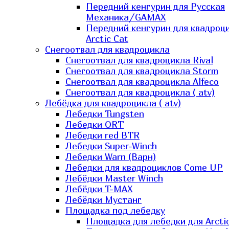
Передний кенгурин для Русская
Механика/GAMAX
Передний кенгурин для квадроц
Arctic Cat
Снегоотвал для квадроцикла
Снегоотвал для квадроцикла Rival
Снегоотвал для квадроцикла Storm
Снегоотвал для квадроцикла Alfeco
Снегоотвал для квадроцикла ( atv)
Лебёдка для квадроцикла ( atv)
Лебедки Tungsten
Лебедки ORT
Лебедки red BTR
Лебедки Super-Winch
Лебедки Warn (Варн)
Лебедки для квадроциклов Come UP
Лебёдки Master Winch
Лебёдки T-MAX
Лебёдки Мустанг
Площадка под лебедку
Площадка для лебедки для Arcti