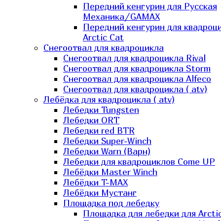
Передний кенгурин для Русская
Механика/GAMAX
Передний кенгурин для квадроц
Arctic Cat
Снегоотвал для квадроцикла
Снегоотвал для квадроцикла Rival
Снегоотвал для квадроцикла Storm
Снегоотвал для квадроцикла Alfeco
Снегоотвал для квадроцикла ( atv)
Лебёдка для квадроцикла ( atv)
Лебедки Tungsten
Лебедки ORT
Лебедки red BTR
Лебедки Super-Winch
Лебедки Warn (Варн)
Лебедки для квадроциклов Come UP
Лебёдки Master Winch
Лебёдки T-MAX
Лебёдки Мустанг
Площадка под лебедку
Площадка для лебедки для Arcti