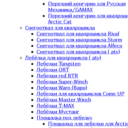
Передний кенгурин для Русская
Механика/GAMAX
Передний кенгурин для квадроц
Arctic Cat
Снегоотвал для квадроцикла
Снегоотвал для квадроцикла Rival
Снегоотвал для квадроцикла Storm
Снегоотвал для квадроцикла Alfeco
Снегоотвал для квадроцикла ( atv)
Лебёдка для квадроцикла ( atv)
Лебедки Tungsten
Лебедки ORT
Лебедки red BTR
Лебедки Super-Winch
Лебедки Warn (Варн)
Лебедки для квадроциклов Come UP
Лебёдки Master Winch
Лебёдки T-MAX
Лебёдки Мустанг
Площадка под лебедку
Площадка для лебедки для Arcti