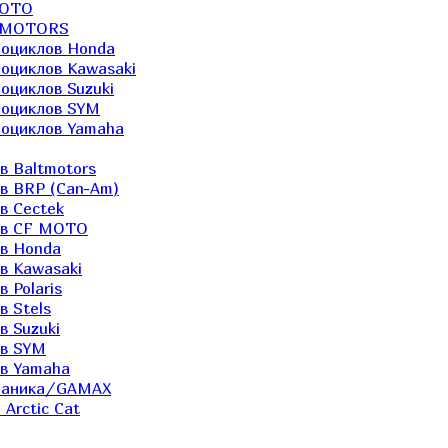
MOTO
LTMOTORS
роциклов Honda
роциклов Kawasaki
оциклов Suzuki
роциклов SYM
роциклов Yamaha
в Baltmotors
ов BRP (Can-Am)
в Cectek
лов CF MOTO
ов Honda
в Kawasaki
 Polaris
в Stels
в Suzuki
ов SYM
ов Yamaha
еханика/GAMAX
Arctic Cat