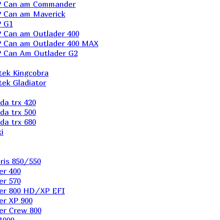
P Can am Commander
 Can am Maverick
 G1
Can am Outlader 400
 Can am Outlader 400 MAX
 Can Аm Outlader G2
ek Kingcobra
ek Gladiator
a trx 420
a trx 500
a trx 680
i
ris 850/550
er 400
er 570
er 800 HD/XP EFI
er XP 900
er Сrew 800