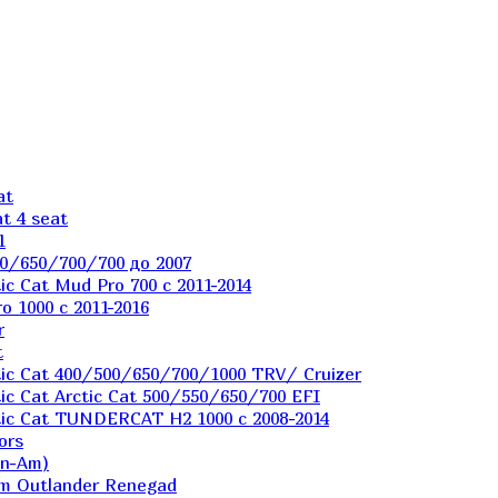
at
t 4 seat
1
0/650/700/700 до 2007
c Cat Mud Pro 700 с 2011-2014
 1000 c 2011-2016
r
t
ic Cat 400/500/650/700/1000 TRV/ Cruizer
c Cat Arctic Cat 500/550/650/700 EFI
ic Cat TUNDERCAT H2 1000 c 2008-2014
ors
an-Am)
m Outlander Renegad