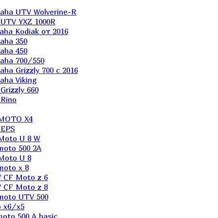
aha UTV Wolverine-R
 UTV YXZ 1000R
ha Kodiak от 2016
aha 350
aha 450
aha 700/550
a Grizzly 700 с 2016
ha Viking
rizzly 660
Rino
 MOTO X4
 EPS
Moto U 8 W
moto 500 2A
Moto U 8
oto x 8
 CF Moto z 6
 CF Moto z 8
moto UTV 500
 x6/x5
oto 500 A basic