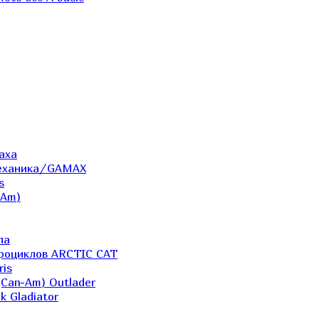
аха
Механика/GAMAX
s
-Am)
ла
дроциклов ARCTIC CAT
ris
(Can-Am) Outlader
k Gladiator