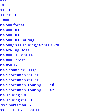
1000
570
800 EFI
900 XP EFI
S 800
is 500 forest
ris 400 HO
ris 500 HO
is 500 HO Touring
is 500/800 Touring/X2 2007 -2011
is 6х6 Big Boss
s 800 EFI с 2011-
is 800 Forest
is 850 X2
is Scrambler 1000/850
ris Sportsman 550 XP
ris Sportsman 850 XP
is Sportsman Touring 550 efi
is Sportsman Touring 550 X2
is Touring 570
is Touring 850 EFI
ris Sportsman 570
s 800 EFI 2005 -2011