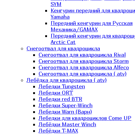
SYM
Кенгурин передний для квадроц
Yamaha
Передний кенгурин для Русская
Механика/GAMAX
Передний кенгурин для квадроц
Arctic Cat
Снегоотвал для квадроцикла
Снегоотвал для квадроцикла Rival
Снегоотвал для квадроцикла Storm
Снегоотвал для квадроцикла Alfeco
Снегоотвал для квадроцикла ( atv)
Лебёдка для квадроцикла ( atv)
Лебедки Tungsten
Лебедки ORT
Лебедки red BTR
Лебедки Super-Winch
Лебедки Warn (Варн)
Лебедки для квадроциклов Come UP
Лебёдки Master Winch
Лебёдки T-MAX