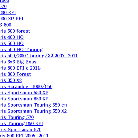
1000
570
800 EFI
900 XP EFI
S 800
is 500 forest
ris 400 HO
ris 500 HO
is 500 HO Touring
is 500/800 Touring/X2 2007 -2011
is 6х6 Big Boss
s 800 EFI с 2011-
is 800 Forest
is 850 X2
is Scrambler 1000/850
ris Sportsman 550 XP
ris Sportsman 850 XP
is Sportsman Touring 550 efi
is Sportsman Touring 550 X2
is Touring 570
is Touring 850 EFI
ris Sportsman 570
s 800 EFI 2005 -2011