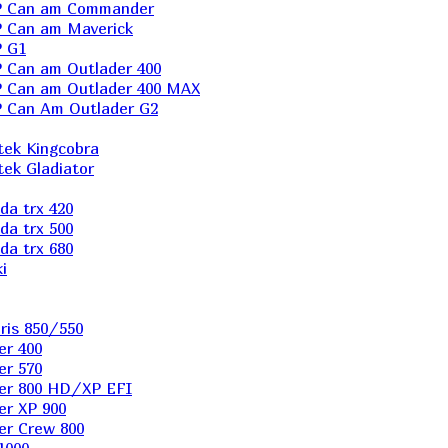
P Can am Commander
 Can am Maverick
 G1
Can am Outlader 400
 Can am Outlader 400 MAX
 Can Аm Outlader G2
ek Kingcobra
ek Gladiator
a trx 420
a trx 500
a trx 680
i
ris 850/550
er 400
er 570
er 800 HD/XP EFI
er XP 900
er Сrew 800