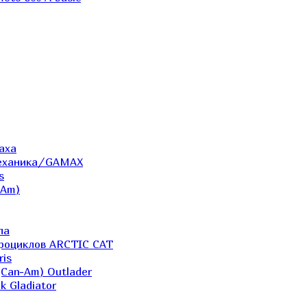
аха
Механика/GAMAX
s
-Am)
ла
дроциклов ARCTIC CAT
ris
(Can-Am) Outlader
k Gladiator