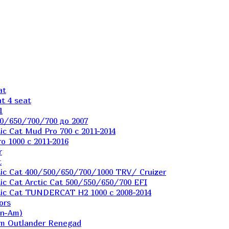
at
t 4 seat
1
0/650/700/700 до 2007
c Cat Mud Pro 700 с 2011-2014
 1000 c 2011-2016
r
t
ic Cat 400/500/650/700/1000 TRV/ Cruizer
c Cat Arctic Cat 500/550/650/700 EFI
ic Cat TUNDERCAT H2 1000 c 2008-2014
ors
an-Am)
m Outlander Renegad