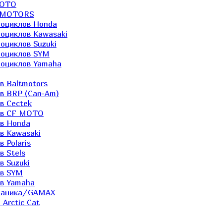
MOTO
LTMOTORS
роциклов Honda
роциклов Kawasaki
оциклов Suzuki
роциклов SYM
роциклов Yamaha
в Baltmotors
ов BRP (Can-Am)
в Cectek
лов CF MOTO
ов Honda
в Kawasaki
 Polaris
в Stels
в Suzuki
ов SYM
ов Yamaha
еханика/GAMAX
Arctic Cat