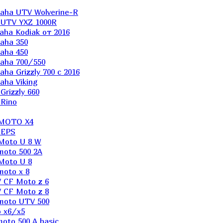
aha UTV Wolverine-R
 UTV YXZ 1000R
ha Kodiak от 2016
aha 350
aha 450
aha 700/550
a Grizzly 700 с 2016
ha Viking
rizzly 660
Rino
 MOTO X4
 EPS
Moto U 8 W
moto 500 2A
Moto U 8
oto x 8
 CF Moto z 6
 CF Moto z 8
moto UTV 500
 x6/x5
oto 500 A basic