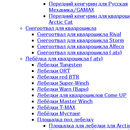
Передний кенгурин для Русская
Механика/GAMAX
Передний кенгурин для квадроц
Arctic Cat
Снегоотвал для квадроцикла
Снегоотвал для квадроцикла Rival
Снегоотвал для квадроцикла Storm
Снегоотвал для квадроцикла Alfeco
Снегоотвал для квадроцикла ( atv)
Лебёдка для квадроцикла ( atv)
Лебедки Tungsten
Лебедки ORT
Лебедки red BTR
Лебедки Super-Winch
Лебедки Warn (Варн)
Лебедки для квадроциклов Come UP
Лебёдки Master Winch
Лебёдки T-MAX
Лебёдки Мустанг
Площадка под лебедку
Площадка для лебедки для Arcti