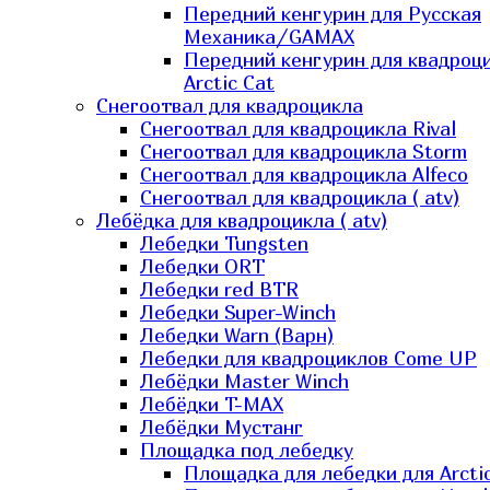
Передний кенгурин для Русская
Механика/GAMAX
Передний кенгурин для квадроц
Arctic Cat
Снегоотвал для квадроцикла
Снегоотвал для квадроцикла Rival
Снегоотвал для квадроцикла Storm
Снегоотвал для квадроцикла Alfeco
Снегоотвал для квадроцикла ( atv)
Лебёдка для квадроцикла ( atv)
Лебедки Tungsten
Лебедки ORT
Лебедки red BTR
Лебедки Super-Winch
Лебедки Warn (Варн)
Лебедки для квадроциклов Come UP
Лебёдки Master Winch
Лебёдки T-MAX
Лебёдки Мустанг
Площадка под лебедку
Площадка для лебедки для Arcti