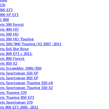
1000
570
800 EFI
900 XP EFI
S 800
is 500 forest
ris 400 HO
ris 500 HO
is 500 HO Touring
is 500/800 Touring/X2 2007 -2011
is 6х6 Big Boss
s 800 EFI с 2011-
is 800 Forest
is 850 X2
is Scrambler 1000/850
ris Sportsman 550 XP
ris Sportsman 850 XP
is Sportsman Touring 550 efi
is Sportsman Touring 550 X2
is Touring 570
is Touring 850 EFI
ris Sportsman 570
s 800 EFI 2005 -2011