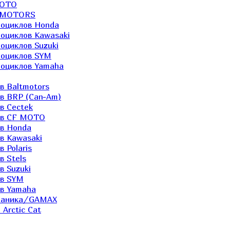
MOTO
LTMOTORS
роциклов Honda
роциклов Kawasaki
оциклов Suzuki
роциклов SYM
роциклов Yamaha
в Baltmotors
ов BRP (Can-Am)
в Cectek
лов CF MOTO
ов Honda
в Kawasaki
 Polaris
в Stels
в Suzuki
ов SYM
ов Yamaha
еханика/GAMAX
Arctic Cat