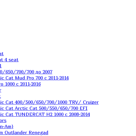
at
t 4 seat
1
0/650/700/700 до 2007
c Cat Mud Pro 700 с 2011-2014
 1000 c 2011-2016
r
t
ic Cat 400/500/650/700/1000 TRV/ Cruizer
c Cat Arctic Cat 500/550/650/700 EFI
ic Cat TUNDERCAT H2 1000 c 2008-2014
ors
an-Am)
m Outlander Renegad