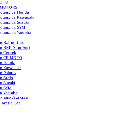
MOTO
LTMOTORS
роциклов Honda
роциклов Kawasaki
оциклов Suzuki
роциклов SYM
роциклов Yamaha
в Baltmotors
ов BRP (Can-Am)
в Cectek
лов CF MOTO
ов Honda
в Kawasaki
 Polaris
в Stels
в Suzuki
ов SYM
ов Yamaha
еханика/GAMAX
Arctic Cat