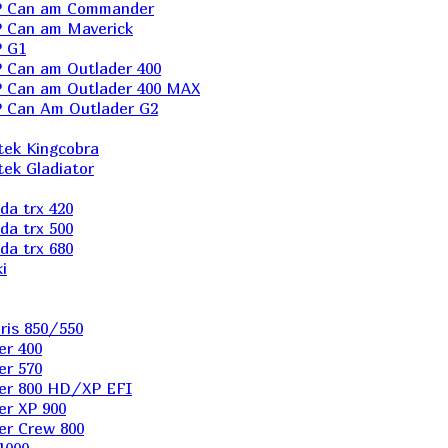
P Can am Commander
 Can am Maverick
 G1
Can am Outlader 400
 Can am Outlader 400 MAX
 Can Аm Outlader G2
ek Kingcobra
ek Gladiator
a trx 420
a trx 500
a trx 680
i
ris 850/550
er 400
er 570
er 800 HD/XP EFI
er XP 900
er Сrew 800