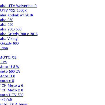
aha UTV Wolverine-R
 UTV YXZ 1000R
ha Kodiak от 2016
aha 350
aha 450
aha 700/550
a Grizzly 700 с 2016
ha Viking
rizzly 660
Rino
 MOTO X4
 EPS
Moto U 8 W
moto 500 2A
Moto U 8
oto x 8
 CF Moto z 6
 CF Moto z 8
moto UTV 500
 x6/x5
oto 500 A basic