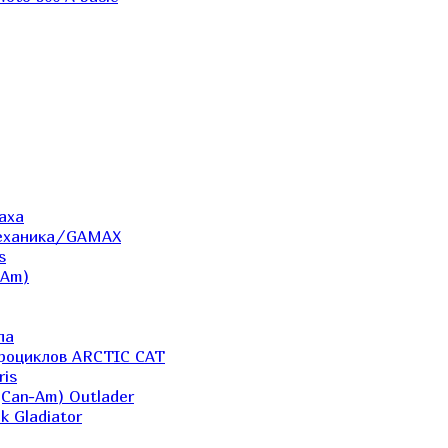
аха
Механика/GAMAX
s
-Am)
ла
дроциклов ARCTIC CAT
ris
(Can-Am) Outlader
k Gladiator