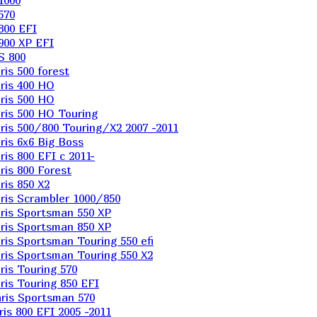
1000
570
800 EFI
900 XP EFI
S 800
is 500 forest
ris 400 HO
ris 500 HO
is 500 HO Touring
is 500/800 Touring/X2 2007 -2011
is 6х6 Big Boss
s 800 EFI с 2011-
is 800 Forest
is 850 X2
is Scrambler 1000/850
ris Sportsman 550 XP
ris Sportsman 850 XP
is Sportsman Touring 550 efi
is Sportsman Touring 550 X2
is Touring 570
is Touring 850 EFI
ris Sportsman 570
s 800 EFI 2005 -2011