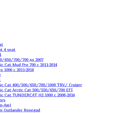
at
t 4 seat
1
0/650/700/700 до 2007
c Cat Mud Pro 700 с 2011-2014
 1000 c 2011-2016
r
t
ic Cat 400/500/650/700/1000 TRV/ Cruizer
c Cat Arctic Cat 500/550/650/700 EFI
ic Cat TUNDERCAT H2 1000 c 2008-2014
ors
an-Am)
m Outlander Renegad