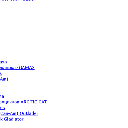
аха
Механика/GAMAX
s
-Am)
ла
дроциклов ARCTIC CAT
ris
(Can-Am) Outlader
k Gladiator