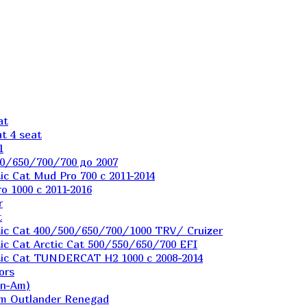
at
t 4 seat
1
0/650/700/700 до 2007
c Cat Mud Pro 700 с 2011-2014
 1000 c 2011-2016
r
t
ic Cat 400/500/650/700/1000 TRV/ Cruizer
c Cat Arctic Cat 500/550/650/700 EFI
ic Cat TUNDERCAT H2 1000 c 2008-2014
ors
an-Am)
m Outlander Renegad