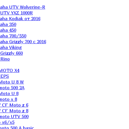
aha UTV Wolverine-R
 UTV YXZ 1000R
ha Kodiak от 2016
aha 350
aha 450
aha 700/550
a Grizzly 700 с 2016
ha Viking
rizzly 660
Rino
 MOTO X4
 EPS
Moto U 8 W
moto 500 2A
Moto U 8
oto x 8
 CF Moto z 6
 CF Moto z 8
moto UTV 500
 x6/x5
oto 500 A basic