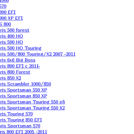
1000
570
800 EFI
900 XP EFI
S 800
is 500 forest
ris 400 HO
ris 500 HO
is 500 HO Touring
is 500/800 Touring/X2 2007 -2011
is 6х6 Big Boss
s 800 EFI с 2011-
is 800 Forest
is 850 X2
is Scrambler 1000/850
ris Sportsman 550 XP
ris Sportsman 850 XP
is Sportsman Touring 550 efi
is Sportsman Touring 550 X2
is Touring 570
is Touring 850 EFI
ris Sportsman 570
s 800 EFI 2005 -2011