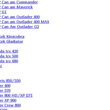
P Can am Commander
 Can am Maverick
 G1
Can am Outlader 400
 Can am Outlader 400 MAX
 Can Аm Outlader G2
ek Kingcobra
ek Gladiator
a trx 420
a trx 500
a trx 680
i
ris 850/550
er 400
er 570
er 800 HD/XP EFI
er XP 900
er Сrew 800