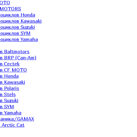
MOTO
LTMOTORS
роциклов Honda
роциклов Kawasaki
оциклов Suzuki
роциклов SYM
роциклов Yamaha
в Baltmotors
ов BRP (Can-Am)
в Cectek
лов CF MOTO
ов Honda
в Kawasaki
 Polaris
в Stels
в Suzuki
ов SYM
ов Yamaha
еханика/GAMAX
Arctic Cat