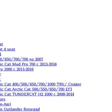
at
t 4 seat
1
0/650/700/700 до 2007
c Cat Mud Pro 700 с 2011-2014
 1000 c 2011-2016
r
t
ic Cat 400/500/650/700/1000 TRV/ Cruizer
c Cat Arctic Cat 500/550/650/700 EFI
ic Cat TUNDERCAT H2 1000 c 2008-2014
ors
an-Am)
m Outlander Renegad