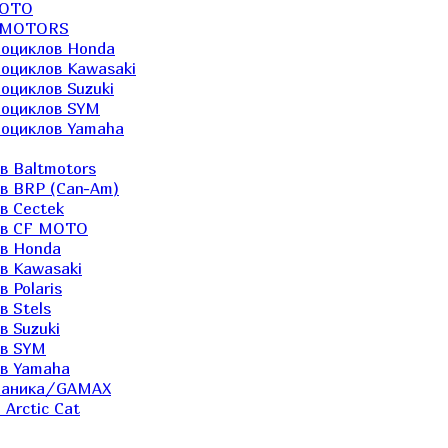
MOTO
LTMOTORS
роциклов Honda
роциклов Kawasaki
оциклов Suzuki
роциклов SYM
роциклов Yamaha
в Baltmotors
ов BRP (Can-Am)
в Cectek
лов CF MOTO
ов Honda
в Kawasaki
 Polaris
в Stels
в Suzuki
ов SYM
ов Yamaha
еханика/GAMAX
Arctic Cat