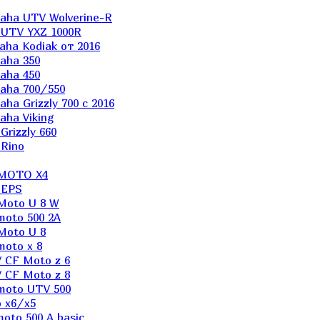
aha UTV Wolverine-R
 UTV YXZ 1000R
ha Kodiak от 2016
aha 350
aha 450
aha 700/550
a Grizzly 700 с 2016
ha Viking
rizzly 660
Rino
 MOTO X4
 EPS
Moto U 8 W
moto 500 2A
Moto U 8
oto x 8
 CF Moto z 6
 CF Moto z 8
moto UTV 500
 x6/x5
oto 500 A basic