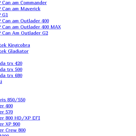
P Can am Commander
 Can am Maverick
 G1
Can am Outlader 400
 Can am Outlader 400 MAX
 Can Аm Outlader G2
ek Kingcobra
ek Gladiator
a trx 420
a trx 500
a trx 680
i
ris 850/550
er 400
er 570
er 800 HD/XP EFI
er XP 900
er Сrew 800