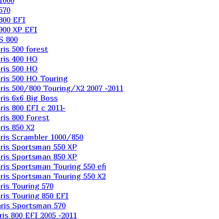
1000
570
800 EFI
900 XP EFI
S 800
is 500 forest
ris 400 HO
ris 500 HO
is 500 HO Touring
is 500/800 Touring/X2 2007 -2011
is 6х6 Big Boss
s 800 EFI с 2011-
is 800 Forest
is 850 X2
is Scrambler 1000/850
ris Sportsman 550 XP
ris Sportsman 850 XP
is Sportsman Touring 550 efi
is Sportsman Touring 550 X2
is Touring 570
is Touring 850 EFI
ris Sportsman 570
s 800 EFI 2005 -2011