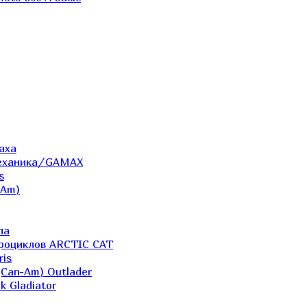
аха
Механика/GAMAX
s
-Am)
ла
дроциклов ARCTIC CAT
ris
(Can-Am) Outlader
k Gladiator