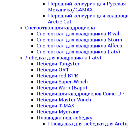
Передний кенгурин для Русская
Механика/GAMAX
Передний кенгурин для квадроц
Arctic Cat
Снегоотвал для квадроцикла
Снегоотвал для квадроцикла Rival
Снегоотвал для квадроцикла Storm
Снегоотвал для квадроцикла Alfeco
Снегоотвал для квадроцикла ( atv)
Лебёдка для квадроцикла ( atv)
Лебедки Tungsten
Лебедки ORT
Лебедки red BTR
Лебедки Super-Winch
Лебедки Warn (Варн)
Лебедки для квадроциклов Come UP
Лебёдки Master Winch
Лебёдки T-MAX
Лебёдки Мустанг
Площадка под лебедку
Площадка для лебедки для Arcti