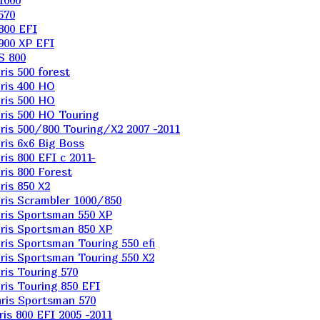
1000
570
800 EFI
900 XP EFI
S 800
is 500 forest
ris 400 HO
ris 500 HO
is 500 HO Touring
is 500/800 Touring/X2 2007 -2011
is 6х6 Big Boss
s 800 EFI с 2011-
is 800 Forest
is 850 X2
is Scrambler 1000/850
ris Sportsman 550 XP
ris Sportsman 850 XP
is Sportsman Touring 550 efi
is Sportsman Touring 550 X2
is Touring 570
is Touring 850 EFI
ris Sportsman 570
s 800 EFI 2005 -2011