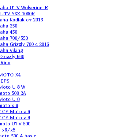
aha UTV Wolverine-R
 UTV YXZ 1000R
ha Kodiak от 2016
aha 350
aha 450
aha 700/550
a Grizzly 700 с 2016
ha Viking
rizzly 660
Rino
 MOTO X4
 EPS
Moto U 8 W
moto 500 2A
Moto U 8
oto x 8
 CF Moto z 6
 CF Moto z 8
moto UTV 500
 x6/x5
oto 500 A basic