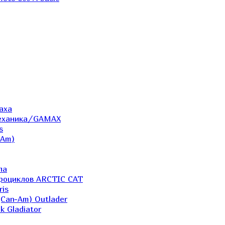
аха
Механика/GAMAX
s
-Am)
ла
дроциклов ARCTIC CAT
ris
(Can-Am) Outlader
k Gladiator