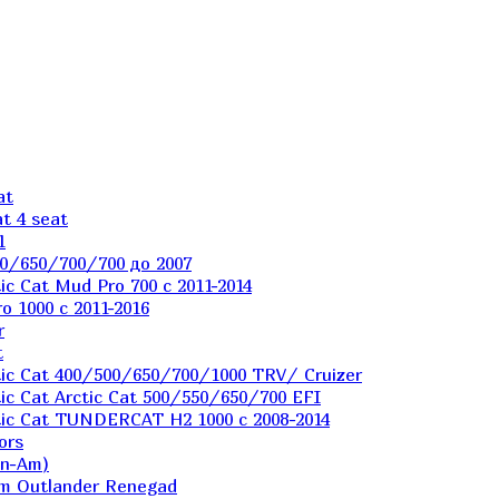
at
t 4 seat
1
0/650/700/700 до 2007
c Cat Mud Pro 700 с 2011-2014
 1000 c 2011-2016
r
t
ic Cat 400/500/650/700/1000 TRV/ Cruizer
c Cat Arctic Cat 500/550/650/700 EFI
ic Cat TUNDERCAT H2 1000 c 2008-2014
ors
an-Am)
m Outlander Renegad