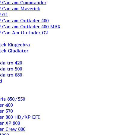
P Can am Commander
 Can am Maverick
 G1
Can am Outlader 400
 Can am Outlader 400 MAX
 Can Аm Outlader G2
ek Kingcobra
ek Gladiator
a trx 420
a trx 500
a trx 680
i
ris 850/550
er 400
er 570
er 800 HD/XP EFI
er XP 900
er Сrew 800