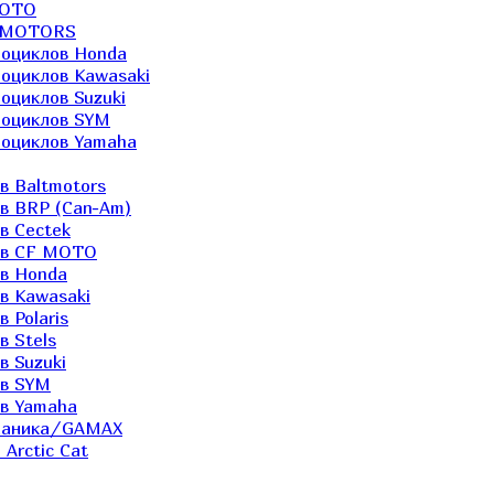
MOTO
LTMOTORS
роциклов Honda
роциклов Kawasaki
оциклов Suzuki
роциклов SYM
роциклов Yamaha
в Baltmotors
ов BRP (Can-Am)
в Cectek
лов CF MOTO
ов Honda
в Kawasaki
 Polaris
в Stels
в Suzuki
ов SYM
ов Yamaha
еханика/GAMAX
Arctic Cat