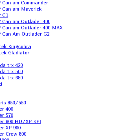
P Can am Commander
 Can am Maverick
 G1
Can am Outlader 400
 Can am Outlader 400 MAX
 Can Аm Outlader G2
ek Kingcobra
ek Gladiator
a trx 420
a trx 500
a trx 680
i
ris 850/550
er 400
er 570
er 800 HD/XP EFI
er XP 900
er Сrew 800