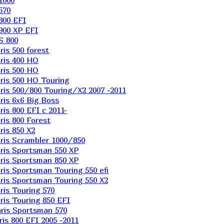
1000
570
800 EFI
900 XP EFI
S 800
is 500 forest
ris 400 HO
ris 500 HO
is 500 HO Touring
is 500/800 Touring/X2 2007 -2011
is 6х6 Big Boss
s 800 EFI с 2011-
is 800 Forest
is 850 X2
is Scrambler 1000/850
ris Sportsman 550 XP
ris Sportsman 850 XP
is Sportsman Touring 550 efi
is Sportsman Touring 550 X2
is Touring 570
is Touring 850 EFI
ris Sportsman 570
s 800 EFI 2005 -2011