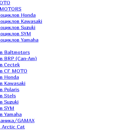
MOTO
LTMOTORS
роциклов Honda
роциклов Kawasaki
оциклов Suzuki
роциклов SYM
роциклов Yamaha
в Baltmotors
ов BRP (Can-Am)
в Cectek
лов CF MOTO
ов Honda
в Kawasaki
 Polaris
в Stels
в Suzuki
ов SYM
ов Yamaha
еханика/GAMAX
Arctic Cat