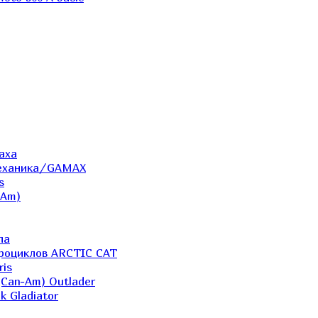
аха
Механика/GAMAX
s
-Am)
ла
дроциклов ARCTIC CAT
ris
(Can-Am) Outlader
k Gladiator