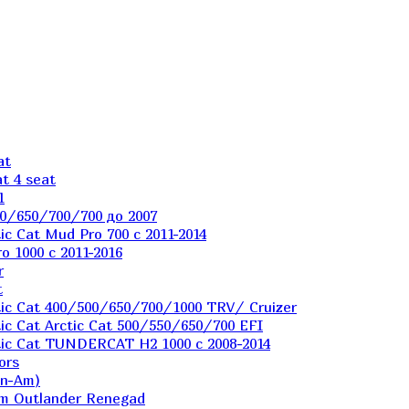
at
t 4 seat
1
0/650/700/700 до 2007
c Cat Mud Pro 700 с 2011-2014
 1000 c 2011-2016
r
t
ic Cat 400/500/650/700/1000 TRV/ Cruizer
c Cat Arctic Cat 500/550/650/700 EFI
ic Cat TUNDERCAT H2 1000 c 2008-2014
ors
an-Am)
m Outlander Renegad