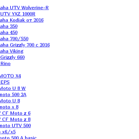
aha UTV Wolverine-R
 UTV YXZ 1000R
ha Kodiak от 2016
aha 350
aha 450
aha 700/550
a Grizzly 700 с 2016
ha Viking
rizzly 660
Rino
 MOTO X4
 EPS
Moto U 8 W
moto 500 2A
Moto U 8
oto x 8
 CF Moto z 6
 CF Moto z 8
moto UTV 500
 x6/x5
oto 500 A basic