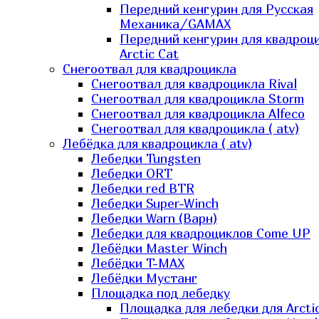
Передний кенгурин для Русская
Механика/GAMAX
Передний кенгурин для квадроц
Arctic Cat
Снегоотвал для квадроцикла
Снегоотвал для квадроцикла Rival
Снегоотвал для квадроцикла Storm
Снегоотвал для квадроцикла Alfeco
Снегоотвал для квадроцикла ( atv)
Лебёдка для квадроцикла ( atv)
Лебедки Tungsten
Лебедки ORT
Лебедки red BTR
Лебедки Super-Winch
Лебедки Warn (Варн)
Лебедки для квадроциклов Come UP
Лебёдки Master Winch
Лебёдки T-MAX
Лебёдки Мустанг
Площадка под лебедку
Площадка для лебедки для Arcti