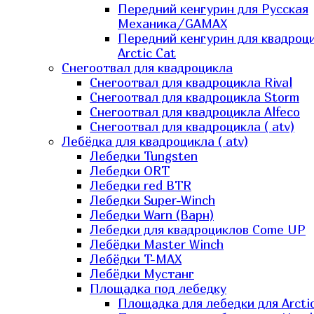
Передний кенгурин для Русская
Механика/GAMAX
Передний кенгурин для квадроц
Arctic Cat
Снегоотвал для квадроцикла
Снегоотвал для квадроцикла Rival
Снегоотвал для квадроцикла Storm
Снегоотвал для квадроцикла Alfeco
Снегоотвал для квадроцикла ( atv)
Лебёдка для квадроцикла ( atv)
Лебедки Tungsten
Лебедки ORT
Лебедки red BTR
Лебедки Super-Winch
Лебедки Warn (Варн)
Лебедки для квадроциклов Come UP
Лебёдки Master Winch
Лебёдки T-MAX
Лебёдки Мустанг
Площадка под лебедку
Площадка для лебедки для Arcti