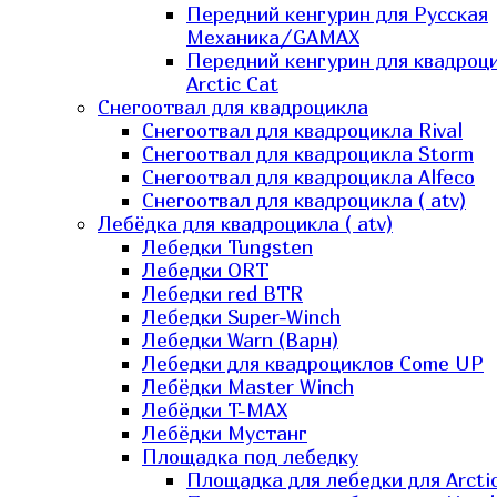
Передний кенгурин для Русская
Механика/GAMAX
Передний кенгурин для квадроц
Arctic Cat
Снегоотвал для квадроцикла
Снегоотвал для квадроцикла Rival
Снегоотвал для квадроцикла Storm
Снегоотвал для квадроцикла Alfeco
Снегоотвал для квадроцикла ( atv)
Лебёдка для квадроцикла ( atv)
Лебедки Tungsten
Лебедки ORT
Лебедки red BTR
Лебедки Super-Winch
Лебедки Warn (Варн)
Лебедки для квадроциклов Come UP
Лебёдки Master Winch
Лебёдки T-MAX
Лебёдки Мустанг
Площадка под лебедку
Площадка для лебедки для Arcti