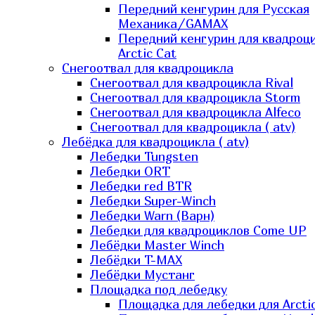
Передний кенгурин для Русская
Механика/GAMAX
Передний кенгурин для квадроц
Arctic Cat
Снегоотвал для квадроцикла
Снегоотвал для квадроцикла Rival
Снегоотвал для квадроцикла Storm
Снегоотвал для квадроцикла Alfeco
Снегоотвал для квадроцикла ( atv)
Лебёдка для квадроцикла ( atv)
Лебедки Tungsten
Лебедки ORT
Лебедки red BTR
Лебедки Super-Winch
Лебедки Warn (Варн)
Лебедки для квадроциклов Come UP
Лебёдки Master Winch
Лебёдки T-MAX
Лебёдки Мустанг
Площадка под лебедку
Площадка для лебедки для Arcti