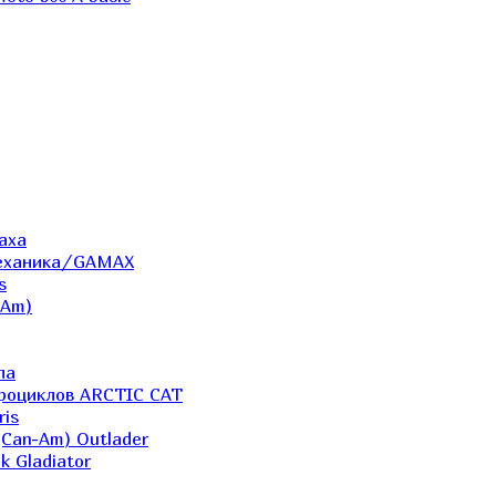
аха
Механика/GAMAX
s
-Am)
ла
дроциклов ARCTIC CAT
ris
(Can-Am) Outlader
k Gladiator