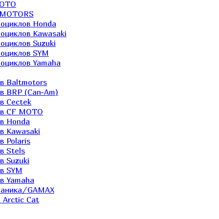
MOTO
LTMOTORS
роциклов Honda
роциклов Kawasaki
оциклов Suzuki
роциклов SYM
роциклов Yamaha
в Baltmotors
ов BRP (Can-Am)
в Cectek
лов CF MOTO
ов Honda
в Kawasaki
 Polaris
в Stels
в Suzuki
ов SYM
ов Yamaha
еханика/GAMAX
Arctic Cat