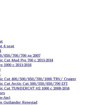
at
t 4 seat
1
0/650/700/700 до 2007
c Cat Mud Pro 700 с 2011-2014
 1000 c 2011-2016
r
t
ic Cat 400/500/650/700/1000 TRV/ Cruizer
c Cat Arctic Cat 500/550/650/700 EFI
ic Cat TUNDERCAT H2 1000 c 2008-2014
ors
an-Am)
m Outlander Renegad