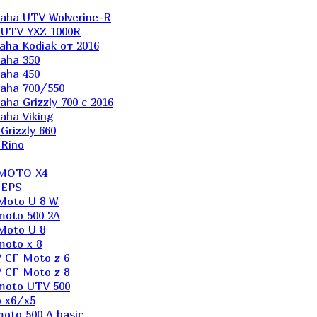
aha UTV Wolverine-R
 UTV YXZ 1000R
ha Kodiak от 2016
aha 350
aha 450
aha 700/550
a Grizzly 700 с 2016
ha Viking
rizzly 660
Rino
 MOTO X4
 EPS
Moto U 8 W
moto 500 2A
Moto U 8
oto x 8
 CF Moto z 6
 CF Moto z 8
moto UTV 500
 x6/x5
oto 500 A basic