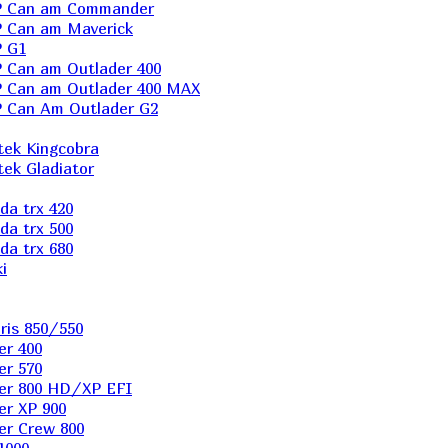
P Can am Commander
 Can am Maverick
 G1
Can am Outlader 400
 Can am Outlader 400 MAX
 Can Аm Outlader G2
ek Kingcobra
ek Gladiator
a trx 420
a trx 500
a trx 680
i
ris 850/550
er 400
er 570
er 800 HD/XP EFI
er XP 900
er Сrew 800