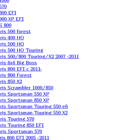
1000
570
800 EFI
900 XP EFI
S 800
is 500 forest
ris 400 HO
ris 500 HO
is 500 HO Touring
is 500/800 Touring/X2 2007 -2011
is 6х6 Big Boss
s 800 EFI с 2011-
is 800 Forest
is 850 X2
is Scrambler 1000/850
ris Sportsman 550 XP
ris Sportsman 850 XP
is Sportsman Touring 550 efi
is Sportsman Touring 550 X2
is Touring 570
is Touring 850 EFI
ris Sportsman 570
s 800 EFI 2005 -2011