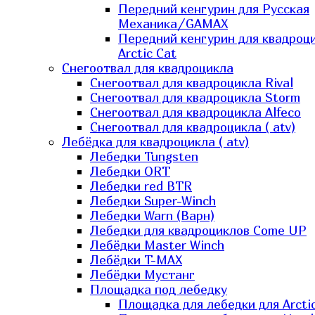
Передний кенгурин для Русская
Механика/GAMAX
Передний кенгурин для квадроц
Arctic Cat
Снегоотвал для квадроцикла
Снегоотвал для квадроцикла Rival
Снегоотвал для квадроцикла Storm
Снегоотвал для квадроцикла Alfeco
Снегоотвал для квадроцикла ( atv)
Лебёдка для квадроцикла ( atv)
Лебедки Tungsten
Лебедки ORT
Лебедки red BTR
Лебедки Super-Winch
Лебедки Warn (Варн)
Лебедки для квадроциклов Come UP
Лебёдки Master Winch
Лебёдки T-MAX
Лебёдки Мустанг
Площадка под лебедку
Площадка для лебедки для Arcti