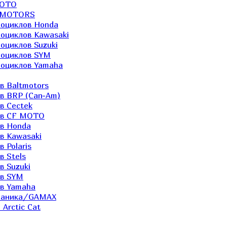
MOTO
LTMOTORS
роциклов Honda
роциклов Kawasaki
оциклов Suzuki
роциклов SYM
роциклов Yamaha
в Baltmotors
ов BRP (Can-Am)
в Cectek
лов CF MOTO
ов Honda
в Kawasaki
 Polaris
в Stels
в Suzuki
ов SYM
ов Yamaha
еханика/GAMAX
Arctic Cat