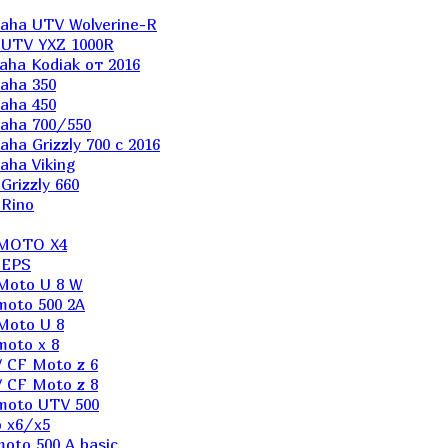
aha UTV Wolverine-R
 UTV YXZ 1000R
ha Kodiak от 2016
aha 350
aha 450
aha 700/550
a Grizzly 700 с 2016
ha Viking
rizzly 660
Rino
 MOTO X4
 EPS
Moto U 8 W
moto 500 2A
Moto U 8
oto x 8
 CF Moto z 6
 CF Moto z 8
moto UTV 500
 x6/x5
oto 500 A basic