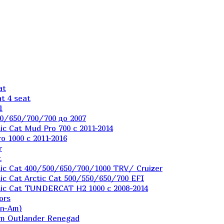
at
t 4 seat
1
0/650/700/700 до 2007
c Cat Mud Pro 700 с 2011-2014
 1000 c 2011-2016
r
t
ic Cat 400/500/650/700/1000 TRV/ Cruizer
c Cat Arctic Cat 500/550/650/700 EFI
ic Cat TUNDERCAT H2 1000 c 2008-2014
ors
an-Am)
m Outlander Renegad