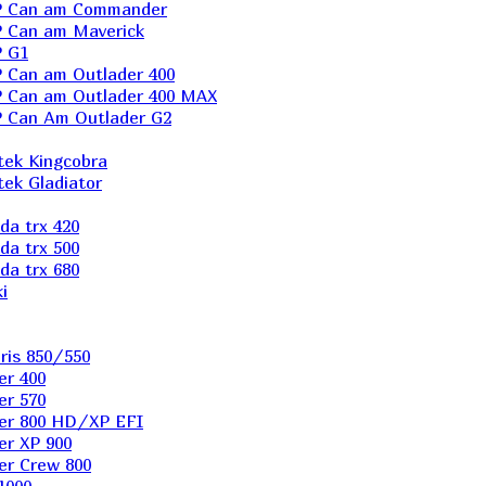
P Can am Commander
 Can am Maverick
 G1
Can am Outlader 400
 Can am Outlader 400 MAX
 Can Аm Outlader G2
ek Kingcobra
ek Gladiator
a trx 420
a trx 500
a trx 680
i
ris 850/550
er 400
er 570
er 800 HD/XP EFI
er XP 900
er Сrew 800