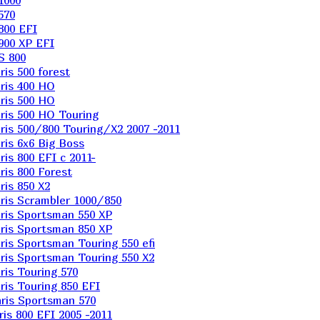
1000
570
800 EFI
900 XP EFI
S 800
is 500 forest
ris 400 HO
ris 500 HO
is 500 HO Touring
is 500/800 Touring/X2 2007 -2011
is 6х6 Big Boss
s 800 EFI с 2011-
is 800 Forest
is 850 X2
is Scrambler 1000/850
ris Sportsman 550 XP
ris Sportsman 850 XP
is Sportsman Touring 550 efi
is Sportsman Touring 550 X2
is Touring 570
is Touring 850 EFI
ris Sportsman 570
s 800 EFI 2005 -2011