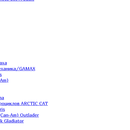
аха
Механика/GAMAX
s
-Am)
ла
дроциклов ARCTIC CAT
ris
(Can-Am) Outlader
k Gladiator