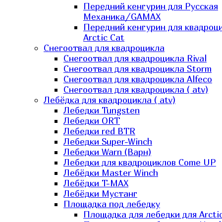
Передний кенгурин для Русская
Механика/GAMAX
Передний кенгурин для квадроц
Arctic Cat
Снегоотвал для квадроцикла
Снегоотвал для квадроцикла Rival
Снегоотвал для квадроцикла Storm
Снегоотвал для квадроцикла Alfeco
Снегоотвал для квадроцикла ( atv)
Лебёдка для квадроцикла ( atv)
Лебедки Tungsten
Лебедки ORT
Лебедки red BTR
Лебедки Super-Winch
Лебедки Warn (Варн)
Лебедки для квадроциклов Come UP
Лебёдки Master Winch
Лебёдки T-MAX
Лебёдки Мустанг
Площадка под лебедку
Площадка для лебедки для Arcti