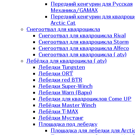
Передний кенгурин для Русская
Механика/GAMAX
Передний кенгурин для квадроц
Arctic Cat
Снегоотвал для квадроцикла
Снегоотвал для квадроцикла Rival
Снегоотвал для квадроцикла Storm
Снегоотвал для квадроцикла Alfeco
Снегоотвал для квадроцикла ( atv)
Лебёдка для квадроцикла ( atv)
Лебедки Tungsten
Лебедки ORT
Лебедки red BTR
Лебедки Super-Winch
Лебедки Warn (Варн)
Лебедки для квадроциклов Come UP
Лебёдки Master Winch
Лебёдки T-MAX
Лебёдки Мустанг
Площадка под лебедку
Площадка для лебедки для Arcti