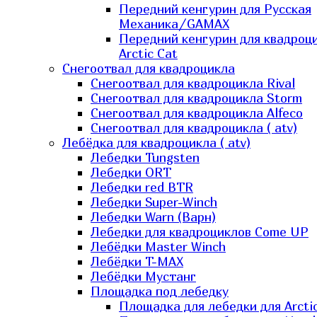
Передний кенгурин для Русская
Механика/GAMAX
Передний кенгурин для квадроц
Arctic Cat
Снегоотвал для квадроцикла
Снегоотвал для квадроцикла Rival
Снегоотвал для квадроцикла Storm
Снегоотвал для квадроцикла Alfeco
Снегоотвал для квадроцикла ( atv)
Лебёдка для квадроцикла ( atv)
Лебедки Tungsten
Лебедки ORT
Лебедки red BTR
Лебедки Super-Winch
Лебедки Warn (Варн)
Лебедки для квадроциклов Come UP
Лебёдки Master Winch
Лебёдки T-MAX
Лебёдки Мустанг
Площадка под лебедку
Площадка для лебедки для Arcti