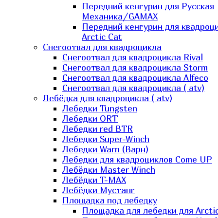
Передний кенгурин для Русская
Механика/GAMAX
Передний кенгурин для квадроц
Arctic Cat
Снегоотвал для квадроцикла
Снегоотвал для квадроцикла Rival
Снегоотвал для квадроцикла Storm
Снегоотвал для квадроцикла Alfeco
Снегоотвал для квадроцикла ( atv)
Лебёдка для квадроцикла ( atv)
Лебедки Tungsten
Лебедки ORT
Лебедки red BTR
Лебедки Super-Winch
Лебедки Warn (Варн)
Лебедки для квадроциклов Come UP
Лебёдки Master Winch
Лебёдки T-MAX
Лебёдки Мустанг
Площадка под лебедку
Площадка для лебедки для Arcti