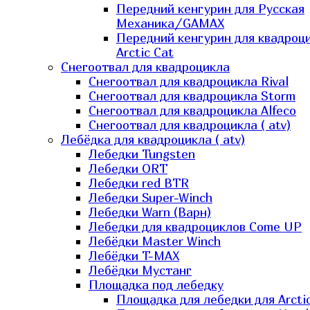
Передний кенгурин для Русская
Механика/GAMAX
Передний кенгурин для квадроц
Arctic Cat
Снегоотвал для квадроцикла
Снегоотвал для квадроцикла Rival
Снегоотвал для квадроцикла Storm
Снегоотвал для квадроцикла Alfeco
Снегоотвал для квадроцикла ( atv)
Лебёдка для квадроцикла ( atv)
Лебедки Tungsten
Лебедки ORT
Лебедки red BTR
Лебедки Super-Winch
Лебедки Warn (Варн)
Лебедки для квадроциклов Come UP
Лебёдки Master Winch
Лебёдки T-MAX
Лебёдки Мустанг
Площадка под лебедку
Площадка для лебедки для Arcti