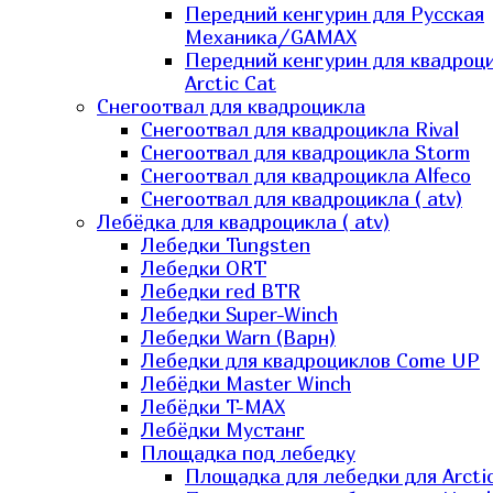
Передний кенгурин для Русская
Механика/GAMAX
Передний кенгурин для квадроц
Arctic Cat
Снегоотвал для квадроцикла
Снегоотвал для квадроцикла Rival
Снегоотвал для квадроцикла Storm
Снегоотвал для квадроцикла Alfeco
Снегоотвал для квадроцикла ( atv)
Лебёдка для квадроцикла ( atv)
Лебедки Tungsten
Лебедки ORT
Лебедки red BTR
Лебедки Super-Winch
Лебедки Warn (Варн)
Лебедки для квадроциклов Come UP
Лебёдки Master Winch
Лебёдки T-MAX
Лебёдки Мустанг
Площадка под лебедку
Площадка для лебедки для Arcti