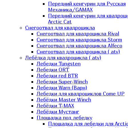
Передний кенгурин для Русская
Механика/GAMAX
Передний кенгурин для квадроц
Arctic Cat
Снегоотвал для квадроцикла
Снегоотвал для квадроцикла Rival
Снегоотвал для квадроцикла Storm
Снегоотвал для квадроцикла Alfeco
Снегоотвал для квадроцикла ( atv)
Лебёдка для квадроцикла ( atv)
Лебедки Tungsten
Лебедки ORT
Лебедки red BTR
Лебедки Super-Winch
Лебедки Warn (Варн)
Лебедки для квадроциклов Come UP
Лебёдки Master Winch
Лебёдки T-MAX
Лебёдки Мустанг
Площадка под лебедку
Площадка для лебедки для Arcti