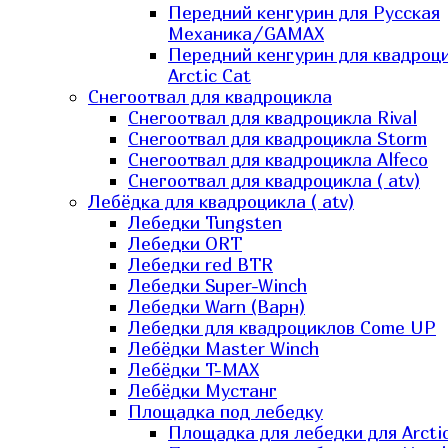
Передний кенгурин для Русская
Механика/GAMAX
Передний кенгурин для квадроц
Arctic Cat
Снегоотвал для квадроцикла
Снегоотвал для квадроцикла Rival
Снегоотвал для квадроцикла Storm
Снегоотвал для квадроцикла Alfeco
Снегоотвал для квадроцикла ( atv)
Лебёдка для квадроцикла ( atv)
Лебедки Tungsten
Лебедки ORT
Лебедки red BTR
Лебедки Super-Winch
Лебедки Warn (Варн)
Лебедки для квадроциклов Come UP
Лебёдки Master Winch
Лебёдки T-MAX
Лебёдки Мустанг
Площадка под лебедку
Площадка для лебедки для Arcti