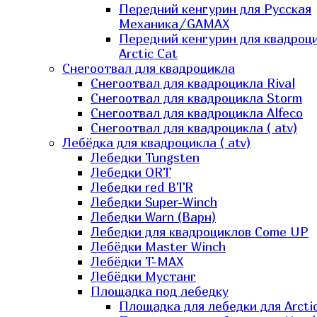
Передний кенгурин для Русская
Механика/GAMAX
Передний кенгурин для квадроц
Arctic Cat
Снегоотвал для квадроцикла
Снегоотвал для квадроцикла Rival
Снегоотвал для квадроцикла Storm
Снегоотвал для квадроцикла Alfeco
Снегоотвал для квадроцикла ( atv)
Лебёдка для квадроцикла ( atv)
Лебедки Tungsten
Лебедки ORT
Лебедки red BTR
Лебедки Super-Winch
Лебедки Warn (Варн)
Лебедки для квадроциклов Come UP
Лебёдки Master Winch
Лебёдки T-MAX
Лебёдки Мустанг
Площадка под лебедку
Площадка для лебедки для Arcti