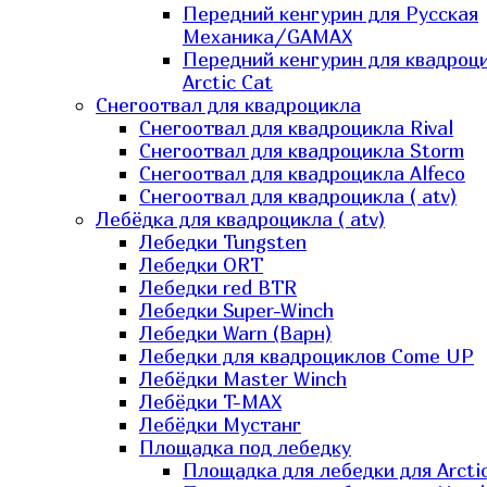
Передний кенгурин для Русская
Механика/GAMAX
Передний кенгурин для квадроц
Arctic Cat
Снегоотвал для квадроцикла
Снегоотвал для квадроцикла Rival
Снегоотвал для квадроцикла Storm
Снегоотвал для квадроцикла Alfeco
Снегоотвал для квадроцикла ( atv)
Лебёдка для квадроцикла ( atv)
Лебедки Tungsten
Лебедки ORT
Лебедки red BTR
Лебедки Super-Winch
Лебедки Warn (Варн)
Лебедки для квадроциклов Come UP
Лебёдки Master Winch
Лебёдки T-MAX
Лебёдки Мустанг
Площадка под лебедку
Площадка для лебедки для Arcti