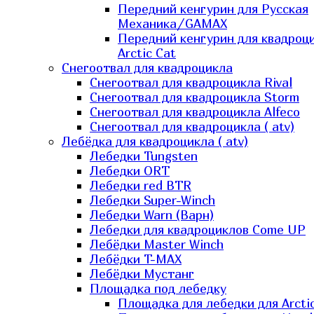
Передний кенгурин для Русская
Механика/GAMAX
Передний кенгурин для квадроц
Arctic Cat
Снегоотвал для квадроцикла
Снегоотвал для квадроцикла Rival
Снегоотвал для квадроцикла Storm
Снегоотвал для квадроцикла Alfeco
Снегоотвал для квадроцикла ( atv)
Лебёдка для квадроцикла ( atv)
Лебедки Tungsten
Лебедки ORT
Лебедки red BTR
Лебедки Super-Winch
Лебедки Warn (Варн)
Лебедки для квадроциклов Come UP
Лебёдки Master Winch
Лебёдки T-MAX
Лебёдки Мустанг
Площадка под лебедку
Площадка для лебедки для Arcti